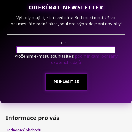
á
ODEBÍRAT NEWSLETTER
p
a
Výhody mají ti, kteří vědí dřív. Buď mezi nimi. Už víc
nezmeškáte žádné akce, soutěže, výprodeje ani novinky!
t
í
E-mail
Vložením e-mailu souhlasíte s
podmínkami ochrany
osobních údajů
PŘIHLÁSIT SE
Informace pro vás
Hodnocení obchodu