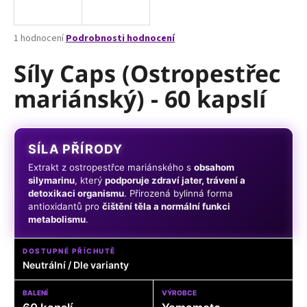
a
j
Průměrné
1 hodnocení
Podrobnosti hodnocení
í
hodnocení
produktu
Síly Caps (Ostropestřec
t
je
?
mariánský) - 60 kapslí
5,0
z
5
hvězdiček.
SÍLA PŘÍRODY
HLEDAT
Extrakt z ostropestřce mariánského s
obsahom
silymarinu
, který
podporuje zdraví jater, trávení a
detoxikaci organismu
. Přirozená bylinná forma
antioxidantů pro
čištění těla a normální funkci
D
metabolismu
.
o
p
DOSTUPNÉ PŘÍCHUTĚ
o
Neutrální / Dle varianty
r
u
BALENÍ
VÝROBCE