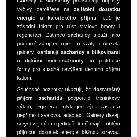
Gainery a sacharidy
představují doplňky
a
výživy zaměřené na
zajištění dostatku
j
energie a kalorického příjmu
, což je
í
zásadní faktor pro růst svalové hmoty i
t
regeneraci. Zatímco sacharidy slouží jako
?
primární zdroj energie pro svaly a mozek,
gainery kombinují
sacharidy s bílkovinami
a dalšími mikronutrienty
do praktické
formy pro snadné navýšení denního příjmu
HLEDAT
kalorií.
Současné poznatky ukazují, že
dostatečný
D
příjem sacharidů
podporuje tréninkový
o
výkon, regeneraci glykogenových zásob a
p
nepřímo i svalovou adaptaci. Gainery dávají
o
r
smysl zejména u jedinců, kteří mají problém
u
přijmout dostatek energie běžnou stravou,