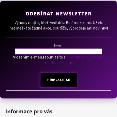
Z
l
á
á
ODEBÍRAT NEWSLETTER
d
p
a
a
Výhody mají ti, kteří vědí dřív. Buď mezi nimi. Už víc
c
nezmeškáte žádné akce, soutěže, výprodeje ani novinky!
t
í
í
p
r
E-mail
v
k
Vložením e-mailu souhlasíte s
podmínkami ochrany
y
osobních údajů
v
ý
p
PŘIHLÁSIT SE
i
s
u
Informace pro vás