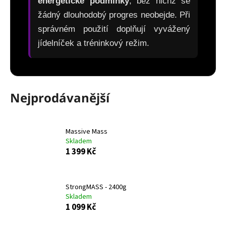
energetické podmínky
, bez nichž se
žádný dlouhodobý progres neobejde. Při
správném použití doplňují vyvážený
jídelníček a tréninkový režim.
Nejprodávanější
Massive Mass
Skladem
1 399 Kč
StrongMASS - 2400g
Skladem
1 099 Kč