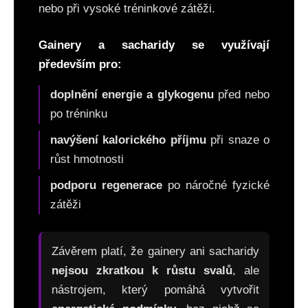
č
nebo při vysoké tréninkové zátěži.
u
j
e
Gainery a sacharidy se využívají
m
především pro:
e
doplnění energie a glykogenu
před nebo
po tréninku
1+1
ZDARMA:
HARDCORE
navýšení kalorického příjmu
při snaze o
MAGNESIUM,
růst hmotnosti
200
KAPSLÍ
podporu regenerace
po náročné fyzické
749
zátěži
Kč
Závěrem platí, že gainery ani sacharidy
nejsou zkratkou k růstu svalů
, ale
nástrojem, který pomáhá vytvořit