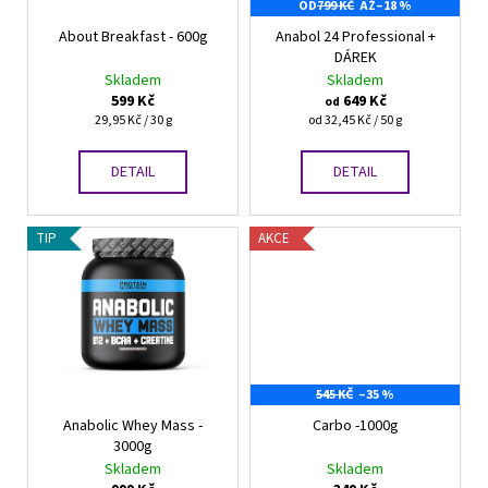
t
r
OD
799 KČ
AŽ
–18 %
ů
o
About Breakfast - 600g
Anabol 24 Professional +
DÁREK
d
Skladem
Skladem
u
599 Kč
649 Kč
od
k
Měrná
Měrná
29,95 Kč / 30 g
od 32,45 Kč / 50 g
cena:
cena:
t
DETAIL
DETAIL
ů
TIP
AKCE
545 KČ
–35 %
Anabolic Whey Mass -
Carbo -1000g
3000g
Skladem
Skladem