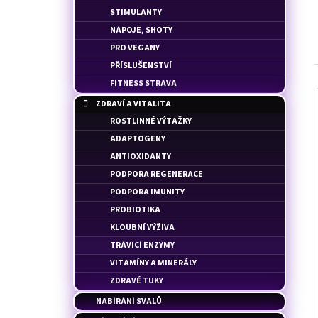
100% WHEY PROFESSIONAL - SYROVÁTKOVÝ
l
STIMULANTY
PROTEIN
NÁPOJE, SHOTY
38 Kč
PRO VEGANY
PŘÍSLUŠENSTVÍ
FITNESS STRAVA
ZDRAVÍ A VITALITA
ROSTLINNÉ VÝTAŽKY
ADAPTOGENY
ANTIOXIDANTY
PODPORA REGENERACE
PODPORA IMUNITY
PROBIOTIKA
KLOUBNÍ VÝŽIVA
TRÁVICÍ ENZYMY
VITAMÍNY A MINERÁLY
ZDRAVÉ TUKY
NABÍRÁNÍ SVALŮ