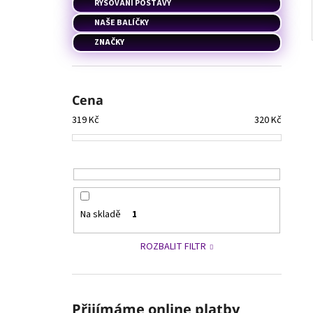
RÝSOVÁNÍ POSTAVY
NAŠE BALÍČKY
ZNAČKY
Cena
319
Kč
320
Kč
Na skladě
1
ROZBALIT FILTR
Přijímáme online platby