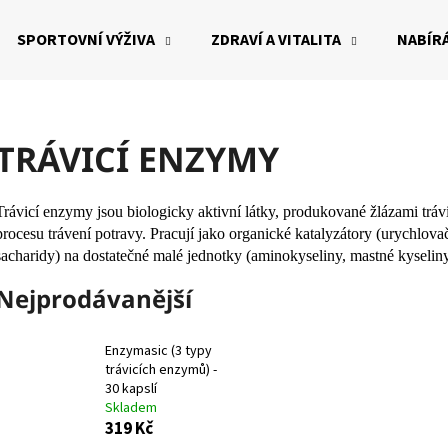
SPORTOVNÍ VÝŽIVA
ZDRAVÍ A VITALITA
NABÍRÁ
Co potřebujete najít?
TRÁVICÍ ENZYMY
HLEDAT
Trávicí enzymy jsou biologicky aktivní látky, produkované žlázami tr
procesu trávení potravy. Pracují jako organické katalyzátory (urychlovač
sacharidy) na dostatečné malé jednotky (aminokyseliny, mastné kyseliny
Doporučujeme
Nejprodávanější
Enzymasic (3 typy
trávicích enzymů) -
30 kapslí
Skladem
319 Kč