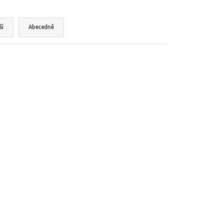
DCORE ASHWAGANDHA, 200
ší
Abecedně