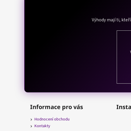
á
p
a
Výhody mají ti, kteř
t
í
Informace pro vás
Inst
Hodnocení obchodu
Kontakty