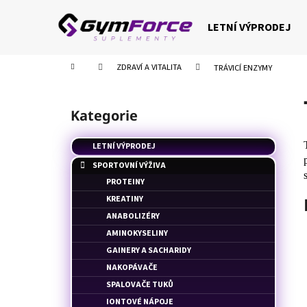
K
Přejít
na
o
LETNÍ VÝPRODEJ
obsah
Zpět
Zpět
š
do
do
í
Domů
ZDRAVÍ A VITALITA
TRÁVICÍ ENZYMY
k
obchodu
obchodu
P
o
Kategorie
Přeskočit
s
kategorie
t
LETNÍ VÝPRODEJ
r
SPORTOVNÍ VÝŽIVA
a
PROTEINY
n
KREATINY
n
ANABOLIZÉRY
í
AMINOKYSELINY
p
GAINERY A SACHARIDY
a
NAKOPÁVAČE
n
SPALOVAČE TUKŮ
e
IONTOVÉ NÁPOJE