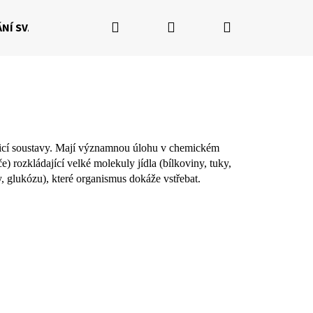
Hledat
Přihlášení
Nákupní
NÍ SVALŮ
RÝSOVÁNÍ POSTAVY
NAŠE BALÍČKY
Fi
košík
ávicí soustavy. Mají významnou úlohu v chemickém
e) rozkládající velké molekuly jídla (bílkoviny, tuky,
, glukózu), které organismus dokáže vstřebat.
Následující