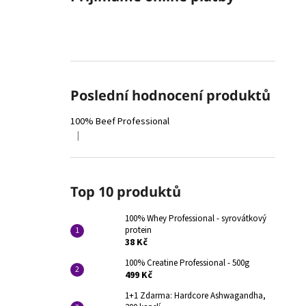
Poslední hodnocení produktů
100% Beef Professional
|
Hodnocení produktu je 4 z 5 hvězdiček.
Top 10 produktů
100% Whey Professional - syrovátkový
protein
38 Kč
100% Creatine Professional - 500g
499 Kč
1+1 Zdarma: Hardcore Ashwagandha,