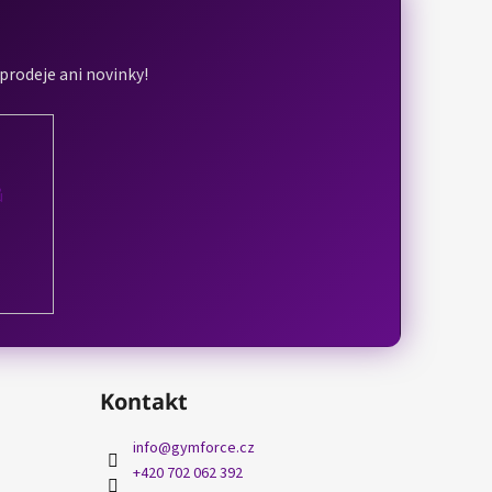
ýprodeje ani novinky!
ů
Kontakt
info
@
gymforce.cz
+420 702 062 392