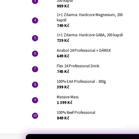
200 kapslí
989 Kč
1+1 Zdarma: Hardcore Magnesium, 200
kapslí
749 Kč
1+1 Zdarma: Hardcore GABA, 200 kapslí
739 Kč
Anabol 24 Professional + DÁREK
649 Kč
Flex 24 Professional Drink
745 Kč
100% EAA Professional - 300g
399 Kč
Massive Mass
1 399 Kč
100% Beef Professional
849 Kč
Z