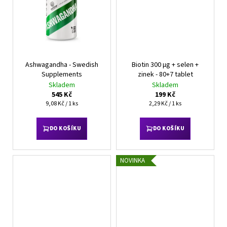
Ashwagandha - Swedish
Biotin 300 µg + selen +
Supplements
zinek - 80+7 tablet
Skladem
Skladem
545 Kč
199 Kč
Měrná
Měrná
9,08 Kč / 1 ks
2,29 Kč / 1 ks
cena:
cena:
DO KOŠÍKU
DO KOŠÍKU
NOVINKA