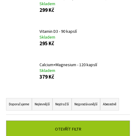
Skladem
a
299 Kč
j
í
t
Vitamin D3 - 90 kapslí
Skladem
?
295 Kč
Calcium+Magnesium - 120 kapslí
HLEDAT
Skladem
379 Kč
Ř
D
o
a
Doporučujeme
Nejlevnější
Nejdražší
Nejprodávanější
Abecedně
p
z
o
e
r
n
u
OTEVŘÍT FILTR