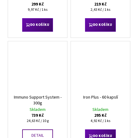
299 Kč
219 Kč
Měrná
Měrná
9,97 Kč / 1 ks
2,43 Kč / 1 ks
cena:
cena:
DO KOŠÍKU
DO KOŠÍKU
Immuno Support System -
Iron Plus - 60 kapslí
300g
Skladem
Skladem
739 Kč
295 Kč
Měrná
Měrná
24,63 Kč / 10 g
4,92 Kč / 1 ks
cena:
cena:
DETAIL
DO KOŠÍKU