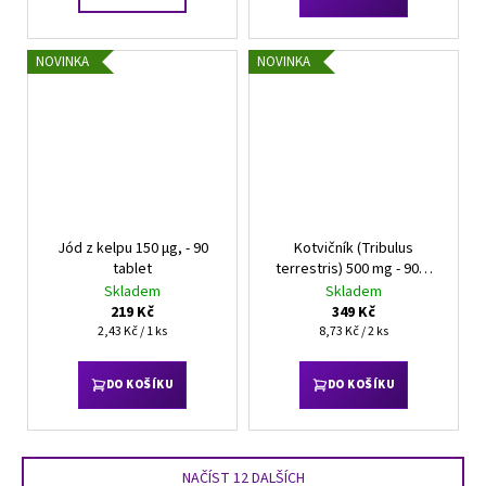
NOVINKA
NOVINKA
Jód z kelpu 150 µg, - 90
Kotvičník (Tribulus
tablet
terrestris) 500 mg - 90%
saponinů - 80 kapslí
Skladem
Skladem
219 Kč
349 Kč
Měrná
Měrná
2,43 Kč / 1 ks
8,73 Kč / 2 ks
cena:
cena:
DO KOŠÍKU
DO KOŠÍKU
NAČÍST 12 DALŠÍCH