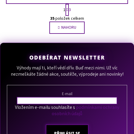
S
1
3
t
O
r
35
položek celkem
v
á
NAHORU
l
n
k
á
o
d
Z
v
a
á
á
c
ODEBÍRAT NEWSLETTER
n
p
í
í
p
a
Výhody mají ti, kteří vědí dřív. Buď mezi nimi. Už víc
r
nezmeškáte žádné akce, soutěže, výprodeje ani novinky!
t
v
í
k
y
E-mail
v
ý
Vložením e-mailu souhlasíte s
podmínkami ochrany
p
osobních údajů
i
s
PŘIHLÁSIT SE