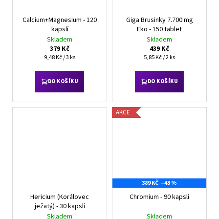
Calcium+Magnesium - 120
Giga Brusinky 7.700 mg
kapslí
Eko - 150 tablet
Skladem
Skladem
379 Kč
439 Kč
Měrná
Měrná
9,48 Kč / 3 ks
5,85 Kč / 2 ks
cena:
cena:
DO KOŠÍKU
DO KOŠÍKU
AKCE
389 KČ
–43 %
Hericium (Korálovec
Chromium - 90 kapslí
ježatý) - 30 kapslí
Skladem
Skladem