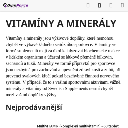
K
Přejít
Hledat
Nákup
M
Přihlášení
na
o
obsah
Zpět
Zpět
košík
š
VITAMÍNY A MINERÁLY
í
C
k
o
Vitamíny a minerály jsou výživové doplňky, které nemohou
p
chybět ve výbavě žádného seriózního sportovce. Vitamíny ve
formě suplementů mají za úkol katalyzovat biochemické reakce
o
v lidském organismu a účastní se látkové přeměně bílkovin,
t
sacharidů a tuků. Minerály ve formě přípravků pro sportovce
ř
jsou nezbytná pro zachování a upevnění zdraví kostí a zubů, při
e
prevenci svalových křečí pokud bezchybné činnosti nervového
b
systému. V případě, že to s vašimi sportovními aktivitami vážně,
minerály a vitamíny od Swedish Supplements nesmí chybět
u
mezi vašimi doplňky výživy.
j
e
Nejprodávanější
t
e
n
MultiVITAMIN (komplexní multivitamin) - 60 tablet