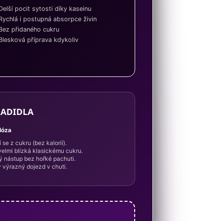
elší pocit sytosti díky kaseinu
Rychlá i postupná absorpce živin
Bez přidaného cukru
Blesková příprava kdykoliv
LADIDLA
alóza
 se z cukru (bez kalorií).
velmi blízká klasickému cukru.
ý nástup bez hořké pachuti.
 výrazný dojezd v chuti.