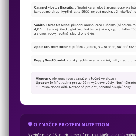
Caramel + Lotus Biscuits:
přírodní karamelové aroma, sušenka lotus
kandovaný sirup, kypřicí látka E500, sójová mouka, sůl, skořice), s
Vanilla + Oreo Cookies:
přírodní aroma, oreo sušenka (pšeničná mo
4,6 %, pšeničný škrob, glukózo-fruktózový sirup, kypřicí látky E501
a slunečnicový lecitin), sladidlo: stévie.
Apple Strudel + Raisins:
prášek z jablek, BIO skořice, sušené rozin
Poppy Seed Strudel:
kousky lyofilizovaných višní, mák, sladidlo: 
Alergeny:
Alergeny jsou vyznačeny
tučně
ve složení.
Upozornění:
Potravina pro zvláštní výživové účely. Není náhrado
°C, mimo dosah dětí. Nevhodné pro děti, těhotné a kojící ženy.
🛡️ O ZNAČCE PROTEIN NUTRITION
Vycházíme z 25 let zkušeností na trhu. Naše vlastní značka