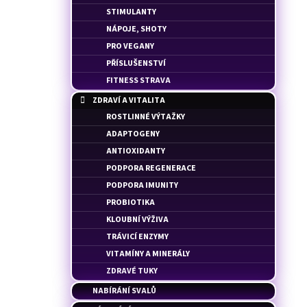
100% WHEY PROFESSIONAL - SYROVÁTKOVÝ
l
STIMULANTY
PROTEIN
NÁPOJE, SHOTY
38 Kč
PRO VEGANY
PŘÍSLUŠENSTVÍ
FITNESS STRAVA
ZDRAVÍ A VITALITA
ROSTLINNÉ VÝTAŽKY
ADAPTOGENY
ANTIOXIDANTY
PODPORA REGENERACE
PODPORA IMUNITY
PROBIOTIKA
KLOUBNÍ VÝŽIVA
TRÁVICÍ ENZYMY
VITAMÍNY A MINERÁLY
ZDRAVÉ TUKY
NABÍRÁNÍ SVALŮ