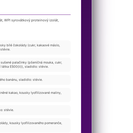
, WPI syrovátkový proteinový izolát,
ky bílé čokolády (cukr, kakaové máslo,
 stévie.
 sušené palačinky (pšeničná mouka, cukr,
 látka E500(ii)), sladidlo: stévie.
ho banánu, sladidlo: stévie.
něné kakao, kousky lyofilizované maliny,
o: stévie.
lády, kousky lyofilizovaného pomeranče,