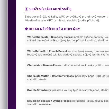
🧬 SLOŽENÍ (ZÁKLADNÍ SMĚS)
Extrudovaná rýžová kaše, WPC syrovátkový proteinový koncentrát
Micelární kasein MPC (z mléka), sladidlo (podle příchutě).
🍓 DETAILNÍ PŘÍCHUTĚ A DOPLŇKY
White Chocolate + Blueberry Pieces:
mrazem sušené borůvky, kous
sušené plnotučné mléko, sójový lecitin, přírodní vanilka), sladidlo:
White Raffaello + French Pancakes:
strouhaný kokos, francouzské
řepkový tuk, mléčný tuk, lak sladový extrakt, sójový lecitin, kypřicí
Chocolate + Banana Pieces:
odtučněné kakao, kousky lyofilizované
Chocolate Muffin + Raspberry Pieces:
perníkový pepř (BIO), odtuč
sladidlo: stévie.
Double Strawberry:
prášek a kousky lyofilizovaných jahod, sladidl
Double Chocolate + Orange Pieces:
odtučněné kakao, kousky čoko
sladidlo: sukralóza.