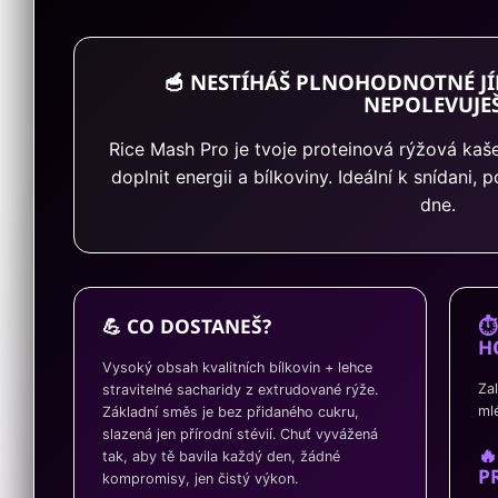
🥣 NESTÍHÁŠ PLNOHODNOTNÉ JÍD
NEPOLEVUJE
Rice Mash Pro je tvoje proteinová rýžová kaš
doplnit energii a bílkoviny. Ideální k snídani
dne.
💪 CO DOSTANEŠ?
⏱
H
Vysoký obsah kvalitních bílkovin + lehce
Za
stravitelné sacharidy z extrudované rýže.
ml
Základní směs je bez přidaného cukru,
slazená jen přírodní stévií. Chuť vyvážená

tak, aby tě bavila každý den, žádné
P
kompromisy, jen čistý výkon.