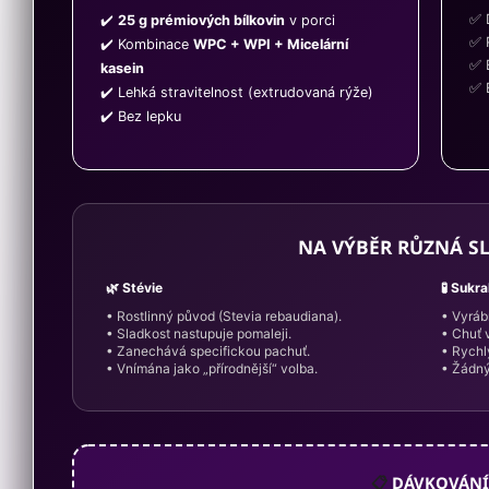
✅ D
✔️
25 g prémiových bílkovin
v porci
✅ 
✔️ Kombinace
WPC + WPI + Micelární
✅ 
kasein
✅ 
✔️ Lehká stravitelnost (extrudovaná rýže)
✔️ Bez lepku
NA VÝBĚR RŮZNÁ S
🌿 Stévie
🧪 Sukr
• Rostlinný původ (Stevia rebaudiana).
• Vyrábí
• Sladkost nastupuje pomaleji.
• Chuť 
• Zanechává specifickou pachuť.
• Rychl
• Vnímána jako „přírodnější“ volba.
• Žádný
📋
DÁVKOVÁNÍ