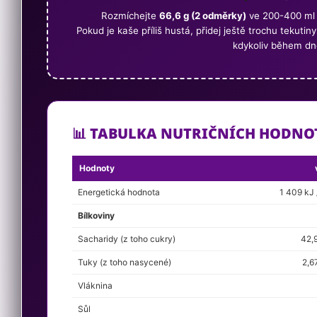
Rozmíchejte
66,6 g (2 odměrky)
ve 200-400 ml 
Pokud je kaše příliš hustá, přidej ještě trochu tekuti
kdykoliv během dn
📊 TABULKA NUTRIČNÍCH HODNO
Hodnoty
Energetická hodnota
1 409 kJ 
Bílkoviny
Sacharidy (z toho cukry)
42,9
Tuky (z toho nasycené)
2,67
Vláknina
Sůl