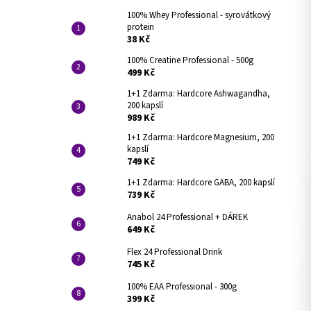
100% Whey Professional - syrovátkový
protein
38 Kč
100% Creatine Professional - 500g
499 Kč
1+1 Zdarma: Hardcore Ashwagandha,
200 kapslí
989 Kč
1+1 Zdarma: Hardcore Magnesium, 200
kapslí
749 Kč
1+1 Zdarma: Hardcore GABA, 200 kapslí
739 Kč
Anabol 24 Professional + DÁREK
649 Kč
Flex 24 Professional Drink
745 Kč
100% EAA Professional - 300g
399 Kč