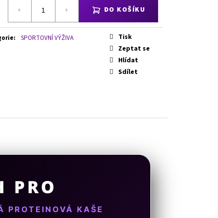
á
DO KOŠÍKU
Tisk
gorie
:
SPORTOVNÍ VÝŽIVA
Zeptat se
Hlídat
Sdílet
H PRO
Á PROTEINOVÁ KAŠE