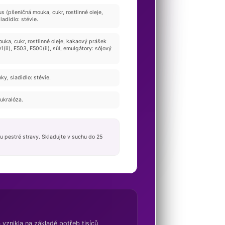
 (pšeničná mouka, cukr, rostlinné oleje,
ladidlo: stévie.
uka, cukr, rostlinné oleje, kakaový prášek
(ii), E503, E500(ii), sůl, emulgátory: sójový
ky, sladidlo: stévie.
sukralóza.
u pestré stravy. Skladujte v suchu do 25
 vznikla na základě potřeb tisíců