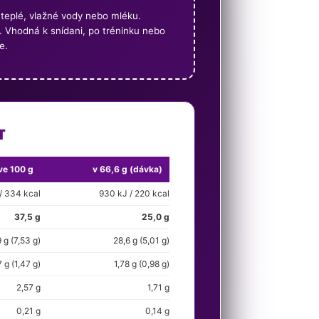
teplé, vlažné vody nebo mléku.
ny. Vhodná k snídani, po tréninku nebo
e.
T
ve 100 g
v 66,6 g (dávka)
/ 334 kcal
930 kJ / 220 kcal
37,5 g
25,0 g
 g (7,53 g)
28,6 g (5,01 g)
 g (1,47 g)
1,78 g (0,98 g)
2,57 g
1,71 g
0,21 g
0,14 g