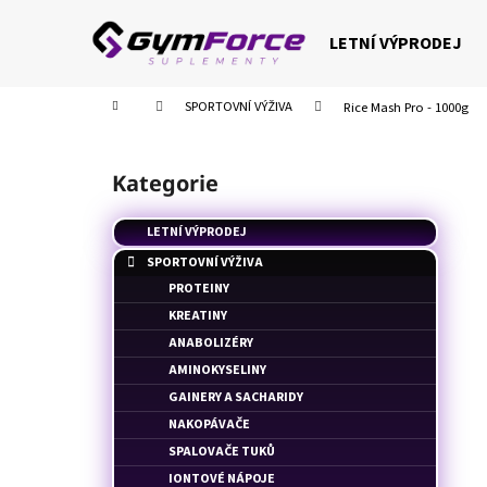
K
Přejít
na
o
LETNÍ VÝPRODEJ
obsah
Zpět
Zpět
š
do
do
í
Domů
SPORTOVNÍ VÝŽIVA
Rice Mash Pro - 1000g
k
obchodu
obchodu
P
o
Kategorie
Přeskočit
s
kategorie
t
LETNÍ VÝPRODEJ
r
SPORTOVNÍ VÝŽIVA
a
PROTEINY
n
KREATINY
n
ANABOLIZÉRY
í
AMINOKYSELINY
p
GAINERY A SACHARIDY
a
NAKOPÁVAČE
n
SPALOVAČE TUKŮ
e
IONTOVÉ NÁPOJE