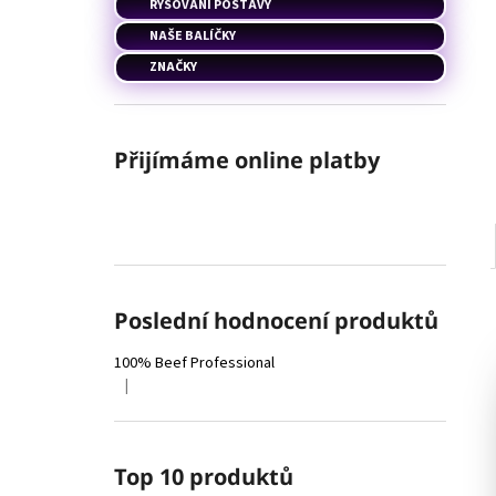
RÝSOVÁNÍ POSTAVY
NAŠE BALÍČKY
ZNAČKY
Přijímáme online platby
Poslední hodnocení produktů
100% Beef Professional
|
Hodnocení produktu je 4 z 5 hvězdiček.
Top 10 produktů