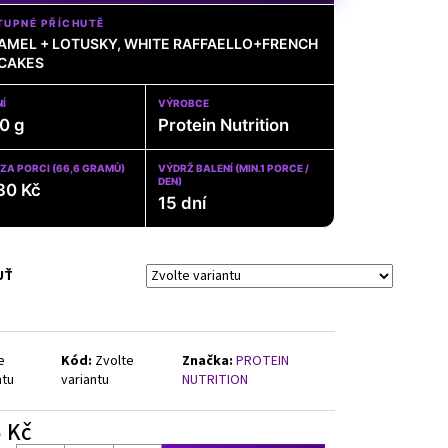
DCORE ASHWAGANDHA, 200
TUPNÉ PŘÍCHUTĚ
AMEL + LOTUSKY, WHITE RAFFAELLO+FRENCH
CAKES
Í
VÝROBCE
0 g
Protein Nutrition
ZA PORCI (66,6 GRAMŮ)
VÝDRŽ BALENÍ (MIN.1 PORCE /
DEN)
30 Kč
15 dní
UŤ
e
Kód:
Zvolte
Značka:
PROTEIN
ntu
variantu
NUTRITION
 Kč