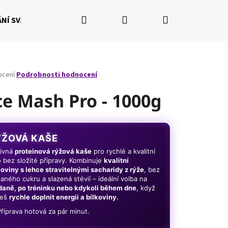
Hledat
Přihlášení
Nákupní
NÍ SVALŮ
RÝSOVÁNÍ POSTAVY
NAŠE BALÍČKY
Fi
košík
né
ocení
Podrobnosti hodnocení
ení
tu
ce Mash Pro - 1000g
ÝŽOVÁ KAŠE
ček.
ivná
proteinová rýžová kaše
pro rychlé a kvalitní
lo bez složité přípravy. Kombinuje
kvalitní
koviny s lehce stravitelnými sacharidy z rýže
, bez
daného cukru a slazená stévií – ideální volba na
daně, po tréninku nebo kdykoli během dne
, když
ceš
rychle doplnit energii a bílkoviny.
Následující
Příprava hotová za pár minut.