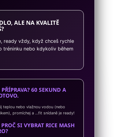
LO, ALE NA KVALITĚ
Š?
e, ready vždy, když chceš rychle
, po tréninku nebo kdykoliv během
️ PŘÍPRAVA? 60 SEKUND A
OTOVO.
lij teplou nebo vlažnou vodou (nebo
ékem), promíchej a …fit snídaně je ready!
 PROČ SI VYBRAT RICE MASH
RO?