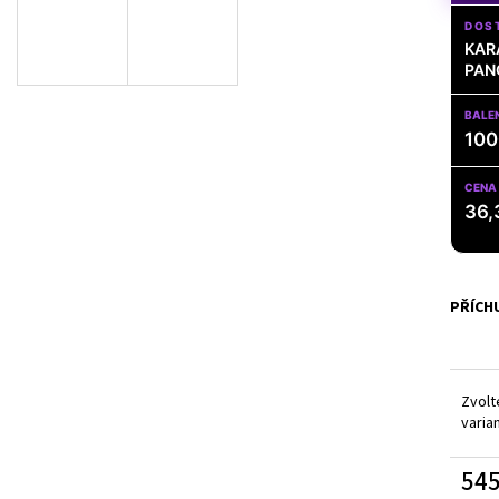
100% CREATINE PROFESSIONAL - 500G
1+1 ZDARMA: HAR
KAPSLÍ
DOS
499 Kč
KAR
989 Kč
PAN
BALEN
100
CENA 
36,
PŘÍCH
Zvolt
varia
545