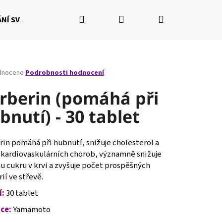
Hledat
Přihlášení
Nákupní
NÍ SVALŮ
RÝSOVÁNÍ POSTAVY
NAŠE BALÍČKY
Fi
košík
né
dnoceno
Podrobnosti hodnocení
ení
tu
rberin (pomáhá při
bnutí) - 30 tablet
ček.
in pomáhá při hubnutí, snižuje cholesterol a
o kardiovaskulárních chorob, významně snižuje
u cukru v krvi a zvyšuje počet prospěšných
ií ve střevě.
í:
30 tablet
Následující
ce:
Yamamoto