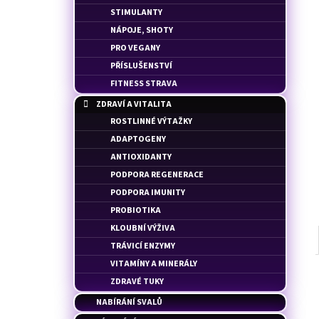
100% WHEY PROFESSIONAL - SYROVÁTKOVÝ
l
STIMULANTY
PROTEIN
NÁPOJE, SHOTY
38 Kč
PRO VEGANY
PŘÍSLUŠENSTVÍ
FITNESS STRAVA
ZDRAVÍ A VITALITA
ROSTLINNÉ VÝTAŽKY
ADAPTOGENY
ANTIOXIDANTY
PODPORA REGENERACE
PODPORA IMUNITY
PROBIOTIKA
KLOUBNÍ VÝŽIVA
TRÁVICÍ ENZYMY
VITAMÍNY A MINERÁLY
ZDRAVÉ TUKY
NABÍRÁNÍ SVALŮ