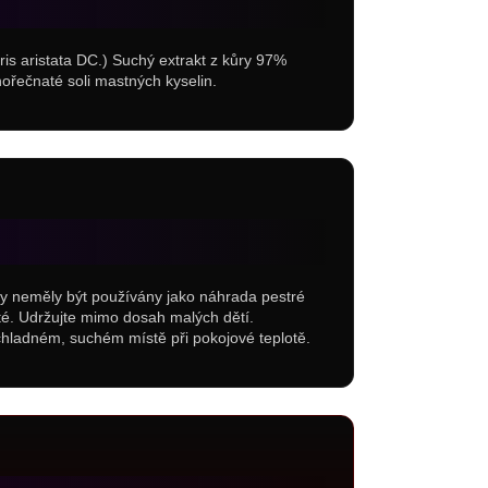
ris aristata DC.) Suchý extrakt z kůry 97%
 hořečnaté soli mastných kyselin.
y neměly být používány jako náhrada pestré
žité. Udržujte mimo dosah malých dětí.
chladném, suchém místě při pokojové teplotě.