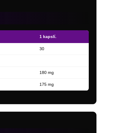
1 kapslí.
30
180 mg
175 mg