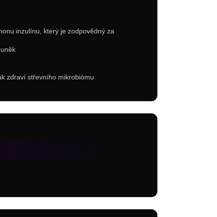
monu inzulínu, který je zodpovědný za
buněk
tak zdraví střevního mikrobiómu