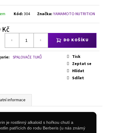
DCORE ASHWAGANDHA, 200
dem
Kód:
304
Značka:
YAMAMOTO NUTRITION
 Kč
á
DO KOŠÍKU
Tisk
gorie
:
SPALOVAČE TUKŮ
Zeptat se
Hlídat
Sdílet
atní informace
n je rostlinný alkaloid s hořkou chutí a
ostlin patřících do rodu Berberis (u nás známý