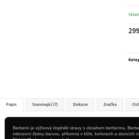
100% CREATINE PROFESSIONAL - 500G
1+1 ZDARMA: HAR
KAPSLÍ
499 Kč
Skla
989 Kč
299
Měrn
cena:
Kate
Popis
Související (7)
Diskuze
Značka
Ost
Berberin je výživový doplněk stravy s obsahem berberínu. Berberi
intenzivní žlutou barvou, přítomný v kůře, kořenech a stoncích r