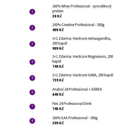
100% Whey Professional - syrovátkový
protein
38 Kč
100% Creatine Professional - 500g
499 Kč
1+1 Zdarma: Hardcore Ashwagandha,
200 kapslí
989 Kč
1+1 Zdarma: Hardcore Magnesium, 200
kapslí
749 Kč
1+1 Zdarma: Hardcore GABA, 200 kapslí
739 Kč
Anabol 24 Professional + DÁREK
649 Kč
Flex 24 Professional Drink
745 Kč
100% EAA Professional - 300g
399 Kč