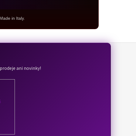
Made in Italy.
ýprodeje ani novinky!
ů