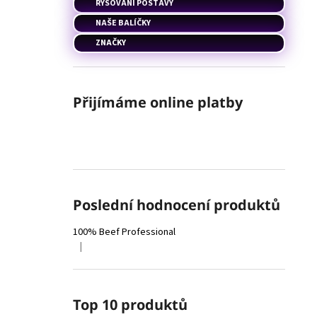
RÝSOVÁNÍ POSTAVY
NAŠE BALÍČKY
ZNAČKY
Přijímáme online platby
Poslední hodnocení produktů
100% Beef Professional
|
Hodnocení produktu je 4 z 5 hvězdiček.
Top 10 produktů