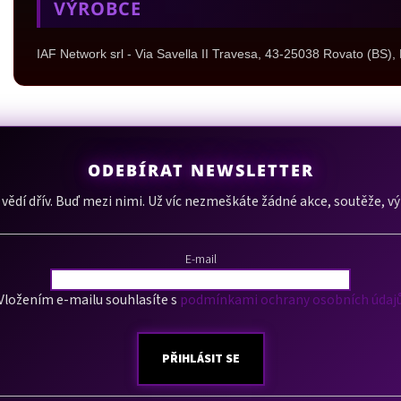
VÝROBCE
IAF Network srl - Via Savella II Travesa, 43-25038 Rovato (BS), 
ODEBÍRAT NEWSLETTER
í vědí dřív. Buď mezi nimi. Už víc nezmeškáte žádné akce, soutěže, v
E-mail
Vložením e-mailu souhlasíte s
podmínkami ochrany osobních údaj
PŘIHLÁSIT SE