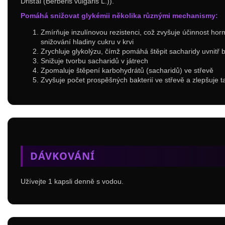
Dřišťál (Berberis vulgaris L.)).
Pomáhá snižovat glykémii několika různými mechanismy:
Zmírňuje inzulínovou rezistenci, což zvyšuje účinnost hor
snižování hladiny cukru v krvi
Zrychluje glykolýzu, čímž pomáhá štěpit sacharidy uvnitř 
Snižuje tvorbu sacharidů v játrech
Zpomaluje štěpení karbohydrátů (sacharidů) ve střevě
Zvyšuje počet prospěšných bakterií ve střevě a zlepšuje 
DÁVKOVÁNÍ
Užívejte 1 kapsli denně s vodou.