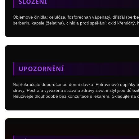
SLOŽENÍ
Objemové činidla: celulóza, fosforečnan vápenatý, dřišťál (berbe
berberin, kapsle (želatina), činidla proti spékání: oxid křemičitý,
UPOZORNĚNÍ
Nepřekračujte doporučenou denní dávku. Potravinové doplňky b
stravy. Pestrá a vyvážená strava a zdravý životní styl jsou důle
Neužívejte dlouhodobě bez konzultace s lékařem. Skladujte na 