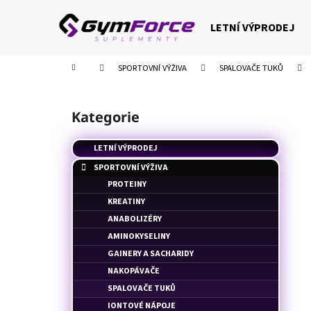
K
Přejít
na
o
LETNÍ VÝPRODEJ
obsah
Zpět
Zpět
š
do
do
í
Domů
SPORTOVNÍ VÝŽIVA
SPALOVAČE TUKŮ
k
obchodu
obchodu
P
o
Kategorie
Přeskočit
s
kategorie
t
LETNÍ VÝPRODEJ
r
SPORTOVNÍ VÝŽIVA
a
PROTEINY
n
KREATINY
n
ANABOLIZÉRY
í
AMINOKYSELINY
p
GAINERY A SACHARIDY
a
NAKOPÁVAČE
n
SPALOVAČE TUKŮ
e
IONTOVÉ NÁPOJE