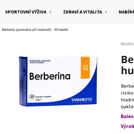
SPORTOVNÍ VÝŽIVA
ZDRAVÍ A VITALITA
NABÍRÁ
Berberin (pomáhá při hubnutí) - 30 tablet
Co potřebujete najít?
Průměr
Neoho
hodnoc
produk
Be
HLEDAT
je
hu
0,0
z
5
Doporučujeme
hvězdi
Berber
rizik
hladin
bakter
Balen
Výrob