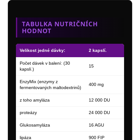
TABULKA NUTRIČNÍCH
HODNOT
Velikost jedné dávky:
2 kapslí.
Počet dávek v balení: (30
15
kapslí.)
EnzyMix (enzymy z
400 mg
fermentovaných maltodextrinů)
z toho amyláza
12 000 DU
proteázy
24 000 DU
Glukosamyláza
16 AGU
lipáza
900 FIP