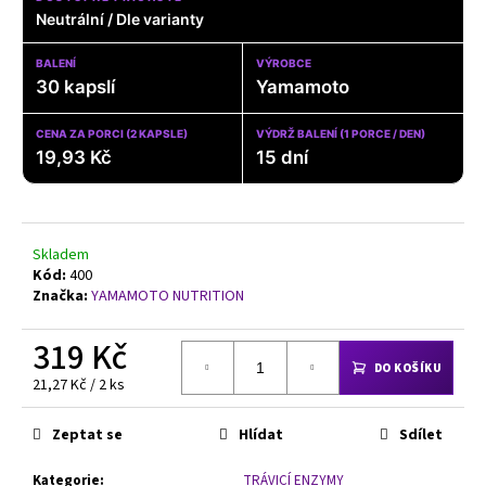
č
Neutrální / Dle varianty
u
j
BALENÍ
VÝROBCE
e
30 kapslí
Yamamoto
m
e
CENA ZA PORCI (2 KAPSLE)
VÝDRŽ BALENÍ (1 PORCE / DEN)
19,93 Kč
15 dní
1+1
ZDARMA:
HARDCORE
MAGNESIUM,
Skladem
200
Kód:
400
KAPSLÍ
Značka:
YAMAMOTO NUTRITION
749
Kč
319 Kč
DO KOŠÍKU
Měrná
21,27 Kč / 2 ks
cena:
Zeptat se
Hlídat
Sdílet
Kategorie
:
TRÁVICÍ ENZYMY