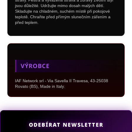
jsou důležité. Udržujte mimo dosah malých dětí.
Skladujte na chladném, suchém místě při pokojové
teplotě. Chraňte před přímým slunečním zářením a
před teplem.
VÝROBCE
IAF Network srl - Via Savella II Travesa, 43-25038
Rovato (BS), Made in Italy.
Z
á
ODEBÍRAT NEWSLETTER
p