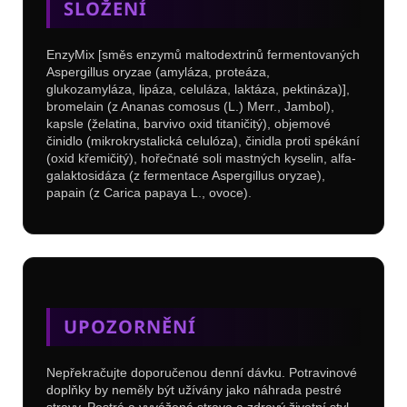
SLOŽENÍ
EnzyMix [směs enzymů maltodextrinů fermentovaných
Aspergillus oryzae (amyláza, proteáza,
glukozamyláza, lipáza, celuláza, laktáza, pektináza)],
bromelain (z Ananas comosus (L.) Merr., Jambol),
kapsle (želatina, barvivo oxid titaničitý), objemové
činidlo (mikrokrystalická celulóza), činidla proti spékání
(oxid křemičitý), hořečnaté soli mastných kyselin, alfa-
galaktosidáza (z fermentace Aspergillus oryzae),
papain (z Carica papaya L., ovoce).
UPOZORNĚNÍ
Nepřekračujte doporučenou denní dávku. Potravinové
doplňky by neměly být užívány jako náhrada pestré
stravy. Pestrá a vyvážená strava a zdravý životní styl