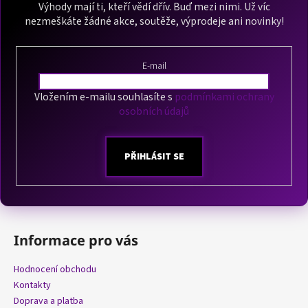
a
Výhody mají ti, kteří vědí dřív. Buď mezi nimi. Už víc
nezmeškáte žádné akce, soutěže, výprodeje ani novinky!
t
í
E-mail
Vložením e-mailu souhlasíte s
podmínkami ochrany
osobních údajů
PŘIHLÁSIT SE
Informace pro vás
Hodnocení obchodu
Kontakty
Doprava a platba