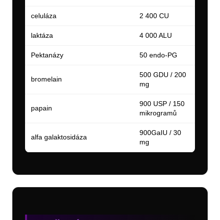
celuláza
2 400 CU
laktáza
4 000 ALU
Pektanázy
50 endo-PG
500 GDU / 200
bromelain
mg
900 USP / 150
papain
mikrogramů
900GaIU / 30
alfa galaktosidáza
mg