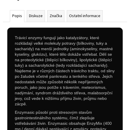
Popis
Diskuze
Značka
Ostatní informace
Trávicí enzymy fungují jako katalyzátory, které
rozkládají velké molekuly potravy (bílkoviny, tuky a
sacharidy) na menší jednotky (aminokyseliny, mastné
kyseliny, glukózu), které tělo dokáže vstřebat. Dělí se
na proteolytické (štěpící bílkoviny), lipolytické (štěpící
tuky) a sacharolytické (tedy rozkládající sacharidy).
Najdeme je v různých částech trávicího traktu, od sliny
po žaludek včetně pankreatu a tenkého střeva.
Jejich
nedostatek může způsobit několik nepříjemných
poruch, jako jsou potíže s trávením, meteorismus,
nadýmání, syndrom dráždivého střeva, malabsorpční
jevy, což vede k nižšímu příjmu živin, průjmu nebo
zácpě.
Enzymasic působí proti stresovým stavům
gastrointestinálního systému, čímž zlepšuje
vstřebávání živin.
Enzymasic obsahuje EnzyMix (400
mg / denní dávka) sestávající z amylázy, proteázy,