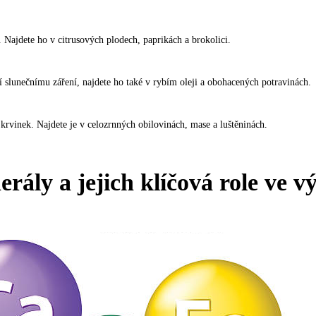
. Najdete ho v citrusových plodech, paprikách a brokolici.
í slunečnímu záření, najdete ho také v rybím oleji a obohacených potravinách.
rvinek. Najdete je v celozrnných obilovinách, mase a luštěninách.
rály a jejich klíčová role ve v