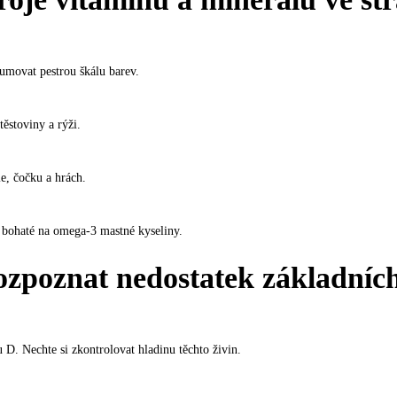
umovat pestrou škálu barev.
ěstoviny a rýži.
le, čočku a hrách.
y bohaté na omega-3 mastné kyseliny.
ozpoznat nedostatek základních
D. Nechte si zkontrolovat hladinu těchto živin.