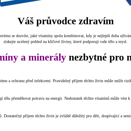
Váš průvodce zdravím
erému se dozvíte, jaké vitamíny spolu kombinovat, kdy je nejlepší doba užívání
získejte ucelený pohled na klíčové živiny, které podporují vaše tělo a mysl.
míny a minerály
nezbytné pro 
stému a ochranu před infekcemi. Pravidelný příjem těchto živin může snížit rizi
 tělu přeměňovat potravu na energii. Nedostatek těchto vitamínů může vést k ú
Dostatečný příjem těchto živin je zvláště důležitý pro děti, dospívající a seni