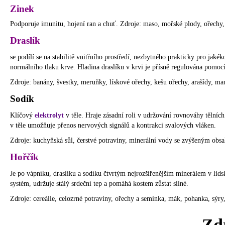
Zinek
Podporuje imunitu, hojení ran a chuť. Zdroje: maso, mořské plody, ořechy
Draslík
se podílí se na stabilitě vnitřního prostředí, nezbytného prakticky pro ja
normálního tlaku krve. Hladina draslíku v krvi je přísně regulována pomocí
Zdroje: banány, švestky, meruňky, lískové ořechy, kešu ořechy, arašídy, man
Sodík
Klíčový
elektrolyt
v těle. Hraje zásadní roli v udržování rovnováhy tělníc
v těle umožňuje přenos nervových signálů a kontrakci svalových vláken.
Zdroje: kuchyňská sůl, čerstvé potraviny, minerální vody se zvýšeným obs
Hořčík
Je po vápníku, draslíku a sodíku čtvrtým nejrozšířenějším minerálem v lids
systém, udržuje stálý srdeční tep a pomáhá kostem zůstat silné.
Zdroje: cereálie, celozrné potraviny, ořechy a semínka, mák, pohanka, sýr
Zdr