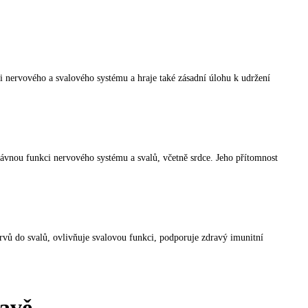
ci nervového a svalového systému a hraje také zásadní úlohu k udržení
právnou funkci nervového systému a svalů, včetně srdce. Jeho přítomnost
ervů do svalů, ovlivňuje svalovou funkci, podporuje zdravý imunitní
ravě