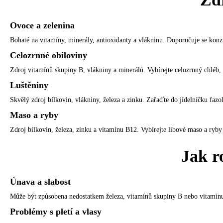
Ovoce a zelenina
Bohaté na vitamíny, minerály, antioxidanty a vlákninu. Doporučuje se konz
Celozrnné obiloviny
Zdroj vitamínů skupiny B, vlákniny a minerálů. Vybírejte celozrnný chléb, t
Luštěniny
Skvělý zdroj bílkovin, vlákniny, železa a zinku. Zařaďte do jídelníčku fazo
Maso a ryby
Zdroj bílkovin, železa, zinku a vitamínu B12. Vybírejte libové maso a ryb
Jak r
Únava a slabost
Může být způsobena nedostatkem železa, vitamínů skupiny B nebo vitamínu 
Problémy s pletí a vlasy