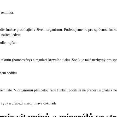
, semínka.
kékoliv funkce probíhající v živém organismu. Potřebujeme ho pro správnou funk
 našich ledvin.
dle, rajčata
h tekutin (home­ostázy) a regulaci krevního tlaku. Sodík je také nezbytný pro s
ahem sodíku
kém těle
. V organismu plní celou řadu funkcí, podílí se na přenosu signálu z n
y, ryby a drůbeží maso, tmavá čokoláda
oje vitamínů a minerálů ve st