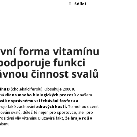
Sdílet
ivní forma vitamínu
 podporuje funkci
ávnou činnost svalů
ínu D
(cholekalciferolu). Obsahuje 2000 IU
má vliv
na mnoho biologických procesů
v našem
ívá ke správnému vstřebávání fosforu a
uje také zachování
zdravých kostí.
To mohou ocenit
vání svalů, důležité nejen pro sportovce, ale i pro
ozitivní vliv vitamínu D uzavírá fakt, že
hraje roli v
nismu.