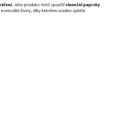
záření.
Jeho produkci totiž spouští
sluneční paprsky
o esenciální živiny, díky kterému snadno splníte