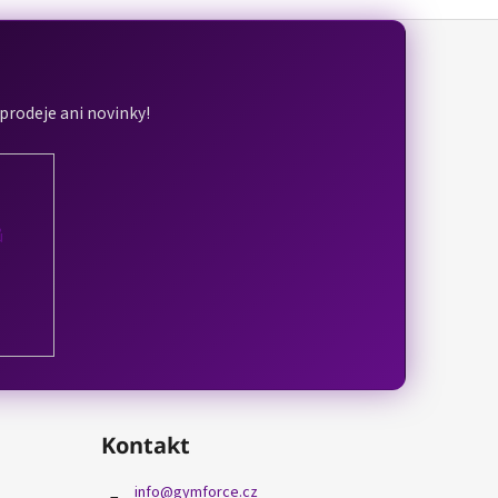
ýprodeje ani novinky!
ů
Kontakt
info
@
gymforce.cz