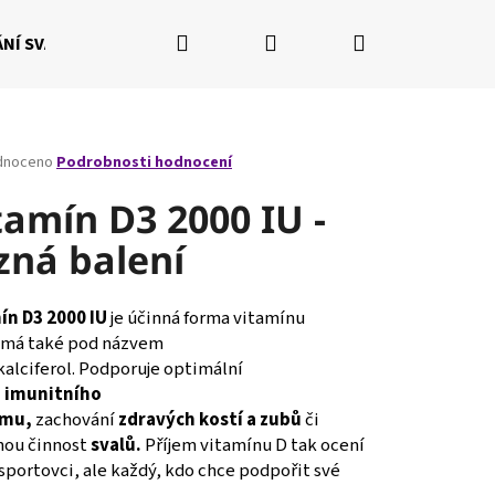
Hledat
Přihlášení
Nákupní
NÍ SVALŮ
RÝSOVÁNÍ POSTAVY
NAŠE BALÍČKY
Fi
košík
né
dnoceno
Podrobnosti hodnocení
ení
tu
tamín D3 2000 IU -
zná balení
ček.
ín D3 2000 IU
je účinná
forma vitamínu
má také pod názvem
alciferol.
Podporuje optimální
i
imunitního
ému,
zachování
zdravých
kostí a zubů
či
Následující
nou činnost
svalů.
Příjem vitamínu D tak ocení
sportovci, ale každý, kdo chce podpořit své