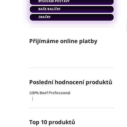
RÝSOVÁNÍ POSTAVY
NAŠE BALÍČKY
ZNAČKY
Přijímáme online platby
Poslední hodnocení produktů
100% Beef Professional
|
Hodnocení produktu je 4 z 5 hvězdiček.
Top 10 produktů