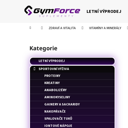
K
Přejít
na
o
LETNÍ VÝPRODEJ
obsah
Zpět
Zpět
š
do
do
í
Domů
ZDRAVÍ A VITALITA
VITAMÍNY A MINERÁLY
k
obchodu
obchodu
P
o
Kategorie
Přeskočit
s
kategorie
t
LETNÍ VÝPRODEJ
r
SPORTOVNÍ VÝŽIVA
a
PROTEINY
n
KREATINY
n
ANABOLIZÉRY
í
AMINOKYSELINY
p
GAINERY A SACHARIDY
a
NAKOPÁVAČE
n
SPALOVAČE TUKŮ
e
IONTOVÉ NÁPOJE