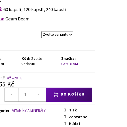
.
DCORE ASHWAGANDHA, 200
í:
60 kapslí, 120 kapslí, 240 kapslí
a:
Geam Beam
e
Kód:
Zvolte
Značka:
ntu
variantu
GYMBEAM
 Kč
až –20 %
65 Kč
á
DO KOŠÍKU
Tisk
gorie
:
VITAMÍNY A MINERÁLY
Zeptat se
Hlídat