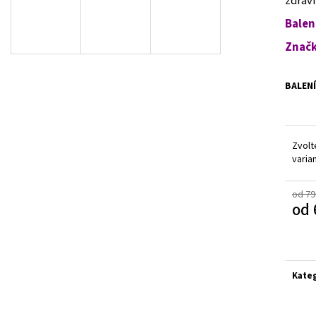
zdraví
100% CREATINE PROFESSIONAL - 500G
1+1 ZDARMA: HAR
KAPSLÍ
499 Kč
Balen
989 Kč
Značk
BALENÍ
Zvolt
varia
od 79
od
Měrn
cena:
Kate