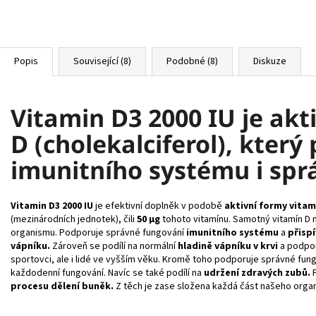
Popis
Související (8)
Podobné (8)
Diskuze
Vitamin D3 2000 IU je akt
D (cholekalciferol), který
imunitního systému i spr
Vitamin D3 2000 IU
je efektivní doplněk v podobě
aktivní
formy vitam
(mezinárodních jednotek), čili
50 μg
tohoto vitamínu. Samotný vitamín D 
organismu.
Podporuje správné fungování
imunitního systému
a
přisp
vápníku.
Zároveň se podílí na normální
hladině
vápníku v krvi
a
podpor
sportovci, ale i lidé ve vyšším věku. Kromě toho podporuje správné fungo
každodenní fungování. Navíc se také podílí na
udržení zdravých zubů.
P
procesu dělení buněk.
Z těch je zase složena každá část našeho orga