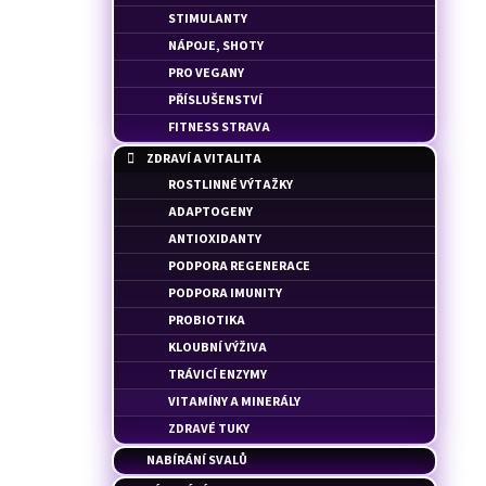
100% WHEY PROFESSIONAL - SYROVÁTKOVÝ
l
STIMULANTY
PROTEIN
NÁPOJE, SHOTY
38 Kč
PRO VEGANY
PŘÍSLUŠENSTVÍ
FITNESS STRAVA
ZDRAVÍ A VITALITA
ROSTLINNÉ VÝTAŽKY
ADAPTOGENY
ANTIOXIDANTY
PODPORA REGENERACE
PODPORA IMUNITY
PROBIOTIKA
KLOUBNÍ VÝŽIVA
TRÁVICÍ ENZYMY
VITAMÍNY A MINERÁLY
ZDRAVÉ TUKY
NABÍRÁNÍ SVALŮ