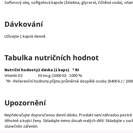
Saflorový olej, softgelová kapsle (želatina, glycerol, čištěná voda), vitam
Dávkování
Užívejte 1 kapsli denně.
Tabulka nutričních hodnot
Nutriční hodnoty
1 dávka (1 kaps)
* RI
Vitamín D3
50 mcg (2000 IU)
1000 %
*RI - Referenční hodnota příjmu průměrné dospělé osoby (8400 kJ / 2000
Upozornění
Nepřekračujte doporučenou denní dávku. Produkt není náhradou pestré a
těhotné a kojící ženy. Skladujte mimo dosah malých dětí. Skladujte v su
slunečním zářením.