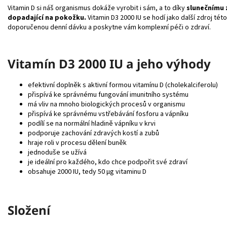
Vitamin D si náš organismus dokáže vyrobit i sám, a to díky
slunečnímu 
dopadající na pokožku.
Vitamin D3 2000 IU se hodí jako další zdroj tét
doporučenou denní dávku a poskytne vám komplexní péči o zdraví.
Vitamín D3 2000 IU a jeho výhody
efektivní doplněk s aktivní formou vitamínu D (cholekalciferolu)
přispívá ke správnému fungování imunitního systému
má vliv na mnoho biologických procesů v organismu
přispívá ke správnému vstřebávání fosforu a vápníku
podílí se na normální hladině vápníku v krvi
podporuje zachování zdravých kostí a zubů
hraje roli v procesu dělení buněk
jednoduše se užívá
je ideální pro každého, kdo chce podpořit své zdraví
obsahuje 2000 IU, tedy 50 μg vitaminu D
Složení