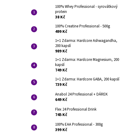
100% Whey Professional - syrovátkový
protein
38 Kč
100% Creatine Professional - 500g
499 Kč
1+1 Zdarma: Hardcore Ashwagandha,
200 kapslí
989 Kč
1+1 Zdarma: Hardcore Magnesium, 200
kapslí
749 Kč
1+1 Zdarma: Hardcore GABA, 200 kapslí
739 Kč
Anabol 24 Professional + DÁREK
649 Kč
Flex 24 Professional Drink
745 Kč
100% EAA Professional - 300g
399 Kč